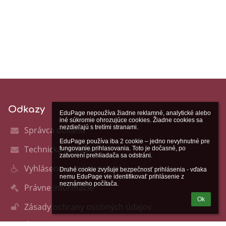
Odkazy
EduPage nepoužíva žiadne reklamné, analytické alebo 
iné súkromie ohrozujúce cookies. Žiadne cookies sa 
nezdieľajú s tretími stranami.

Správca obsahu
EduPage používa iba 2 cookie – jedno nevyhnutné pre 
Technická podpora
fungovanie prihlasovania. Toto je dočasné, po 
zatvorení prehliadača sa odstráni.

Vyhlásenie o prístupnosti
Druhé cookie zvyšuje bezpečnosť prihlásenia - vďaka 
nemu EduPage vie identifikovať prihlásenie z 
neznámeho počítača.
Právne informácie
Ok
Zásady ochrany osobných údajov
Údaje o prevádzkovateľovi