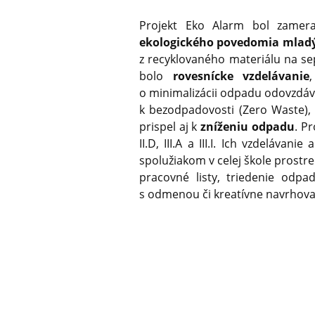
Projekt Eko Alarm bol zame
ekologického povedomia mladý
z recyklovaného materiálu na s
bolo
rovesnícke vzdelávanie
o minimalizácii odpadu odovzdáv
k bezodpadovosti (Zero Waste), 
prispel aj k
zníženiu odpadu
. P
II.D, III.A a III.I. Ich vzdeláv
spolužiakom v celej škole prostre
pracovné listy, triedenie odpad
s odmenou či kreatívne navrhovan