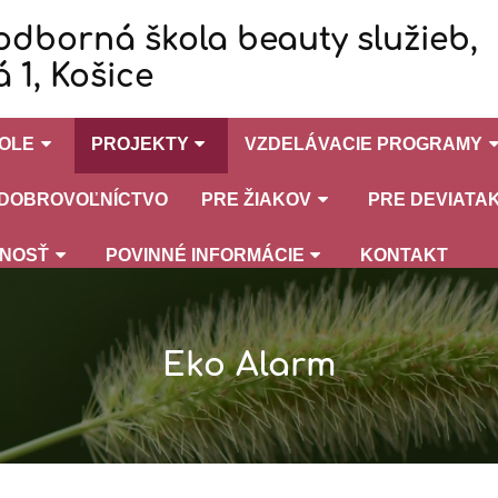
odborná škola beauty služieb,
 1, Košice
KOLE
PROJEKTY
VZDELÁVACIE PROGRAMY
DOBROVOĽNÍCTVO
PRE ŽIAKOV
PRE DEVIATA
JNOSŤ
POVINNÉ INFORMÁCIE
KONTAKT
Eko Alarm