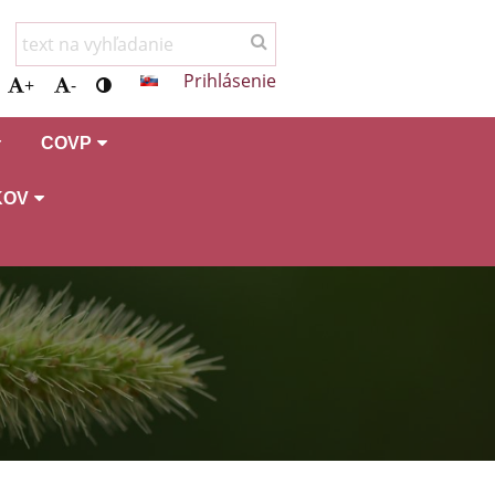
Prihlásenie
+
-
COVP
KOV