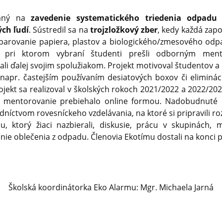
raný na
zavedenie systematického triedenia odpadu
ch ľudí
. Sústredil sa na
trojzložkový zber
, kedy každá zapo
eparovanie papiera, plastov a biologického/zmesového odp
, pri ktorom vybraní študenti prešli odborným men
ali ďalej svojim spolužiakom. Projekt motivoval študentov 
napr. častejším používaním desiatových boxov či eliminác
rojekt sa realizoval v školských rokoch 2021/2022 a 2022/20
anie a mentorovanie prebiehalo online formou. Nadobudnuté
dníctvom rovesníckeho vzdelávania, na ktoré si pripravili roz
u, ktorý žiaci nazbierali, diskusie, prácu v skupinách,
ie oblečenia z odpadu. Členovia Ekotímu dostali na konci p
Školská koordinátorka Eko Alarmu: Mgr. Michaela Jarná