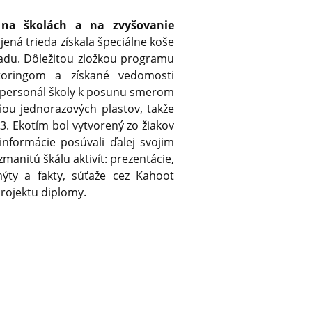
 na školách a na zvyšovanie
jená trieda získala špeciálne koše
adu. Dôležitou zložkou programu
toringom a získané vedomosti
a personál školy k posunu smerom
iou jednorazových plastov, takže
23. Ekotím bol vytvorený zo žiakov
 informácie posúvali ďalej svojim
manitú škálu aktivít: prezentácie,
 mýty a fakty, súťaže cez Kahoot
rojektu diplomy.