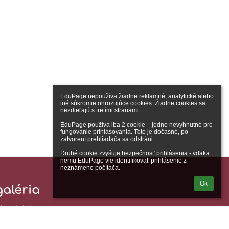
EduPage nepoužíva žiadne reklamné, analytické alebo 
iné súkromie ohrozujúce cookies. Žiadne cookies sa 
nezdieľajú s tretími stranami.

EduPage používa iba 2 cookie – jedno nevyhnutné pre 
fungovanie prihlasovania. Toto je dočasné, po 
zatvorení prehliadača sa odstráni.

Druhé cookie zvyšuje bezpečnosť prihlásenia - vďaka 
nemu EduPage vie identifikovať prihlásenie z 
neznámeho počítača.
Ok
aléria
adne údaje