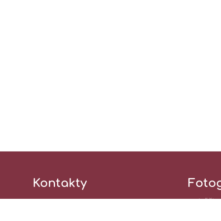
Kontakty
Fotog
zatiaľ ži
Stredná odborná škola beauty
služieb, Gemerská 1, Košice