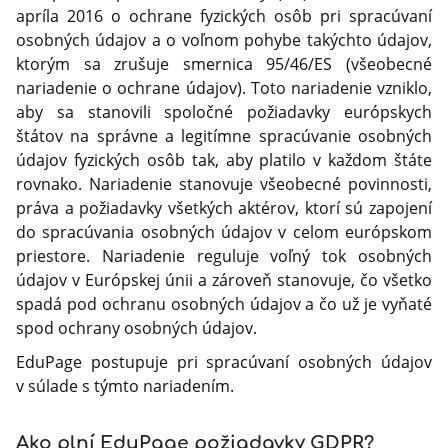
apríla 2016 o ochrane fyzických osôb pri spracúvaní
osobných údajov a o voľnom pohybe takýchto údajov,
ktorým sa zrušuje smernica 95/46/ES (všeobecné
nariadenie o ochrane údajov). Toto nariadenie vzniklo,
aby sa stanovili spoločné požiadavky európskych
štátov na správne a legitímne spracúvanie osobných
údajov fyzických osôb tak, aby platilo v každom štáte
rovnako. Nariadenie stanovuje všeobecné povinnosti,
práva a požiadavky všetkých aktérov, ktorí sú zapojení
do spracúvania osobných údajov v celom európskom
priestore. Nariadenie reguluje voľný tok osobných
údajov v Európskej únii a zároveň stanovuje, čo všetko
spadá pod ochranu osobných údajov a čo už je vyňaté
spod ochrany osobných údajov.
EduPage postupuje pri spracúvaní osobných údajov
v súlade s týmto nariadením.
Ako plní EduPage požiadavky GDPR?