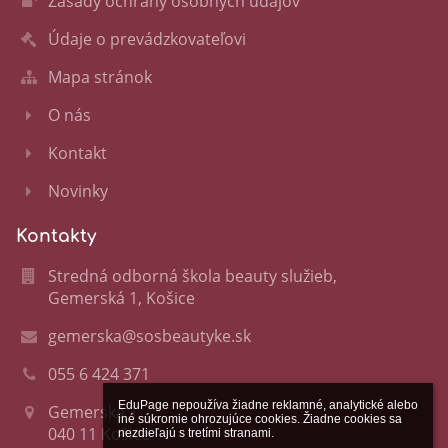
Zásady ochrany osobných údajov
Údaje o prevádzkovateľovi
Mapa stránok
O nás
Kontakt
Novinky
Kontakty
Stredná odborná škola beauty služieb,
Gemerská 1, Košice
gemerska@sosbeautyke.sk
055 6 424 371
EduPage nepoužíva žiadne reklamné, analytické alebo 
Gemerská 1
iné súkromie ohrozujúce cookies. Žiadne cookies sa 
040 11 Košice
nezdieľajú s tretími stranami.
