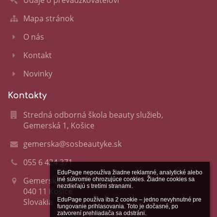
Mapa stránok
O nás
Kontakt
Novinky
Kontakty
Stredná odborná škola beauty služieb,
Gemerská 1, Košice
gemerska@sosbeautyke.sk
055 6 424 371
EduPage nepoužíva žiadne reklamné, analytické alebo 
Gemerská 1
iné súkromie ohrozujúce cookies. Žiadne cookies sa 
nezdieľajú s tretími stranami.

040 11 Košice
EduPage používa iba 2 cookie – jedno nevyhnutné pre 
Slovakia
fungovanie prihlasovania. Toto je dočasné, po 
zatvorení prehliadača sa odstráni.
