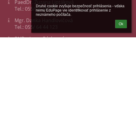
PaedDr. Zuzana Liptáková
Druhé cookie zvyšuje bezpečnosť prihlásenia - vďaka 
Tel.: 055/64 24 371
nemu EduPage vie identifikovať prihlásenie z 
neznámeho počítača.
Mgr. Danka Handlovičová
Ok
Tel.: 055/ 64 44 123
RNDr. Ivana Péchyová
Tel.: 055/ 62 26 886
Ing. Gabriela Nagyová
Tel.: 055/ 64 44 125
Tel.: 055/ 64 24 561
www.sosbeautyke.sk
170 784 23
202 115 7578
683014
Fotogaléria