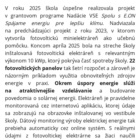
V roku 2025 škola úspešne realizovala projekt
v grantovom programe Nadácie VSE
Spolu s E.ON
Spájame energiu pre lepšiu klímu
. Nadviazala
na predchádzajúci projekt z roku 2023, v ktorom
vytvorila fotovoltickú minielektráreň ako učebnú
pomôcku. Koncom apríla 2025 bola na streche školy
inštalovaná fotovoltická elektráreň s relevantným
výkonom 10 kWp, ktorý pokrýva časť spotreby školy.
22
fotovoltických panelov
tak šetrí rozpočet a zároveň je
názorným príkladom využitia obnoviteľných zdrojov
energie v praxi.
Okrem úspory energie slúži
na atraktívnejšie vzdelávanie
a budovanie
povedomia o solárnej energii. Elektráreň je pravidelne
monitorovaná cez internetovú aplikáciu, ktorej údaje
sa zobrazujú na obrazovke inštalovanej vo vestibule
školy. Dátový monitoring výroby elektrickej energie tak
prebieha automaticky cez online systém. S reálnymi
údajmi z fotovoltickej elektrárne sa žiaci naučili