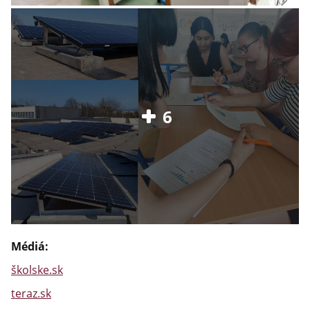
6
Médiá:
školske.sk
teraz.sk