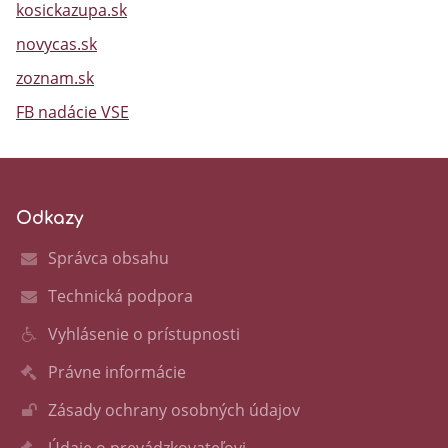
kosickazupa.sk
novycas.sk
zoznam.sk
FB nadácie VSE
Odkazy
Správca obsahu
Technická podpora
Vyhlásenie o prístupnosti
Právne informácie
Zásady ochrany osobných údajov
Údaje o prevádzkovateľovi