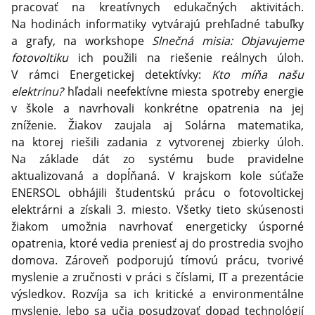
pracovať na kreatívnych edukačných aktivitách.
Na hodinách informatiky vytvárajú prehľadné tabuľky
a grafy, na workshope
Slnečná misia: Objavujeme
fotovoltiku
ich použili na riešenie reálnych úloh.
V rámci Energetickej detektívky:
Kto míňa našu
elektrinu?
hľadali neefektívne miesta spotreby energie
v škole a navrhovali konkrétne opatrenia na jej
zníženie. Žiakov zaujala aj Solárna matematika,
na ktorej riešili zadania z vytvorenej zbierky úloh.
Na základe dát zo systému bude pravidelne
aktualizovaná a dopĺňaná. V krajskom kole súťaže
ENERSOL obhájili študentskú prácu o fotovoltickej
elektrárni a získali 3. miesto. Všetky tieto skúsenosti
žiakom umožnia navrhovať energeticky úsporné
opatrenia, ktoré vedia preniesť aj do prostredia svojho
domova. Zároveň podporujú tímovú prácu, tvorivé
myslenie a zručnosti v práci s číslami, IT a prezentácie
výsledkov. Rozvíja sa ich kritické a environmentálne
myslenie, lebo sa učia posudzovať dopad technológií