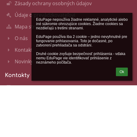
Zásady ochrany osobných údajov
Údaje o prevádzkovateľovi
EduPage nepoužíva žiadne reklamné, analytické alebo 
iné súkromie ohrozujúce cookies. Žiadne cookies sa 
Mapa stránok
nezdieľajú s tretími stranami.

EduPage používa iba 2 cookie – jedno nevyhnutné pre 
O nás
fungovanie prihlasovania. Toto je dočasné, po 
zatvorení prehliadača sa odstráni.

Kontakt
Druhé cookie zvyšuje bezpečnosť prihlásenia - vďaka 
nemu EduPage vie identifikovať prihlásenie z 
Novinky
neznámeho počítača.
Ok
Kontakty
Stredná odborná škola beauty služieb,
Gemerská 1, Košice
gemerska@sosbeautyke.sk
055 6 424 371
Gemerská 1
040 11 Košice