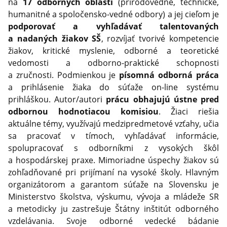
na
17 odborných oblastí
(prírodovedné, technické,
humanitné a spoločensko-vedné odbory) a jej cieľom je
podporovať a vyhľadávať talentovaných
a nadaných žiakov SŠ
, rozvíjať tvorivé kompetencie
žiakov, kritické myslenie, odborné a teoretické
vedomosti a odborno-praktické schopnosti
a zručnosti. Podmienkou je
písomná odborná práca
a prihlásenie žiaka do súťaže on-line systému
prihláškou. Autor/autori
prácu obhajujú ústne pred
odbornou hodnotiacou komisiou
. Žiaci riešia
aktuálne témy, využívajú medzipredmetové vzťahy, učia
sa pracovať v tímoch, vyhľadávať informácie,
spolupracovať s odborníkmi z vysokých škôl
a hospodárskej praxe. Mimoriadne úspechy žiakov sú
zohľadňované pri prijímaní na vysoké školy. Hlavným
organizátorom a garantom súťaže na Slovensku je
Ministerstvo školstva, výskumu, vývoja a mládeže SR
a metodicky ju zastrešuje Štátny inštitút odborného
vzdelávania. Svoje odborné vedecké bádanie