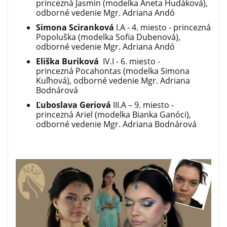
princezná Jasmin (modelka Aneta Hudáková),
odborné vedenie Mgr. Adriana Andó
Simona Sciranková
I.A - 4. miesto - princezná
Popoluška (modelka Sofia Dubenová),
odborné vedenie Mgr. Adriana Andó
Eliška Buriková
IV.I - 6. miesto -
princezná Pocahontas (modelka Simona
Kuľhová), odborné vedenie Mgr. Adriana
Bodnárová
Ľuboslava Geriová
III.A – 9. miesto -
princezná Ariel (modelka Bianka Ganóci),
odborné vedenie Mgr. Adriana Bodnárová