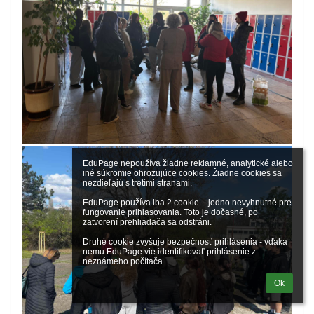
EduPage nepoužíva žiadne reklamné, analytické alebo 
iné súkromie ohrozujúce cookies. Žiadne cookies sa 
nezdieľajú s tretími stranami.

EduPage používa iba 2 cookie – jedno nevyhnutné pre 
fungovanie prihlasovania. Toto je dočasné, po 
zatvorení prehliadača sa odstráni.

Druhé cookie zvyšuje bezpečnosť prihlásenia - vďaka 
nemu EduPage vie identifikovať prihlásenie z 
neznámeho počítača.
Ok