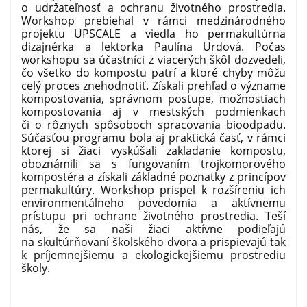
o udržateľnosť a ochranu životného prostredia.
Workshop prebiehal v rámci medzinárodného
projektu UPSCALE a viedla ho permakultúrna
dizajnérka a lektorka Paulína Urdová. Počas
workshopu sa účastníci z viacerých škôl dozvedeli,
čo všetko do kompostu patrí a ktoré chyby môžu
celý proces znehodnotiť. Získali prehľad o význame
kompostovania, správnom postupe, možnostiach
kompostovania aj v mestských podmienkach
či o rôznych spôsoboch spracovania bioodpadu.
Súčasťou programu bola aj praktická časť, v rámci
ktorej si žiaci vyskúšali zakladanie kompostu,
oboznámili sa s fungovaním trojkomorového
kompostéra a získali základné poznatky z princípov
permakultúry. Workshop prispel k rozšíreniu ich
environmentálneho povedomia a aktívnemu
prístupu pri ochrane životného prostredia. Teší
nás, že sa naši žiaci aktívne podieľajú
na skultúrňovaní školského dvora a prispievajú tak
k príjemnejšiemu a ekologickejšiemu prostrediu
školy.