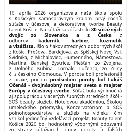
16. apríla 2026 organizovala naša škola spolu
s Košickým samosprávnym krajom prvý ročník
súťaže v účesovej a dekoratívnej tvorbe Beauty
talent Košice. Na súťaži sa zúčastnilo
80 súťažných
dvojíc zo Slovenska a z Česka
z
odborov
kaderník, barbier, kozmetik
a vizážista.
Išlo o žiakov stredných odborných škôl
z Košíc, Prešova, Bardejova, zo Spišskej Novej Vsi,
Svidníka, z Michaloviec, Humenného, Námestova,
Martina, Banskej Bystrice, Piešťan, zo Zvolena,
z Dolného Kubína, Tornale, Lučenca, zo Žiliny
či z českého Olomouca. V porote boli profesionáli
z praxe, pričom
predsedom poroty bol Lukáš
Očenáš - dvojnásobný majster sveta a majster
Európy v účesovej tvorbe
. Súťaž bola výnimočná
aj spoluprácou viacerých župných stredných škôl -
SOŠ beauty služieb, Hotelovou akadémiou, Školou
umeleckého priemyslu, Konzervatóriom a SOŠ
poľnohospodárstva a služieb na vidieku, čím
vznikol jedinečný vzdelávací projekt. Beauty talent
Košice 2026 bol hodnotený výbornými odozvami
zo strany súťažiacich tímov, poroty či ďalších