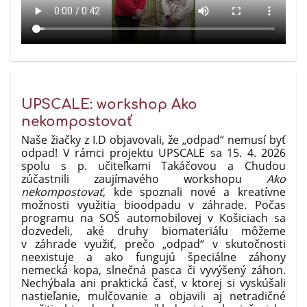
UPSCALE: workshop Ako
nekompostovať
Naše žiačky z I.D objavovali, že „odpad“ nemusí byť
odpad! V rámci projektu UPSCALE sa 15. 4. 2026
spolu s p. učiteľkami Takáčovou a Chudou
zúčastnili zaujímavého workshopu
Ako
nekompostovať
, kde spoznali nové a kreatívne
možnosti využitia bioodpadu v záhrade. Počas
programu na SOŠ automobilovej v Košiciach sa
dozvedeli, aké druhy biomateriálu môžeme
v záhrade využiť, prečo „odpad“ v skutočnosti
neexistuje a ako fungujú špeciálne záhony
nemecká kopa, slnečná pasca či vyvýšený záhon.
Nechýbala ani praktická časť, v ktorej si vyskúšali
nastieľanie, mulčovanie a objavili aj netradičné