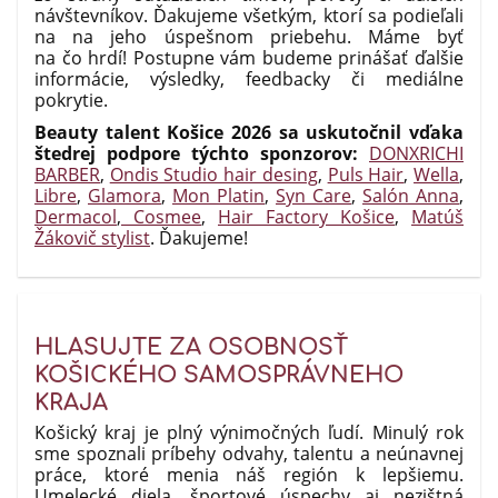
návštevníkov. Ďakujeme všetkým, ktorí sa podieľali
na na jeho úspešnom priebehu. Máme byť
na čo hrdí! Postupne vám budeme prinášať ďalšie
informácie, výsledky, feedbacky či mediálne
pokrytie.
Beauty talent Košice 2026 sa uskutočnil vďaka
štedrej podpore týchto sponzorov:
DONXRICHI
BARBER
,
Ondis Studio hair desing
,
Puls Hair
,
Wella
,
Libre
,
Glamora
,
Mon Platin
,
Syn Care
,
Salón Anna
,
Dermacol
,
Cosmee
,
Hair Factory Košice
,
Matúš
Žákovič stylist
. Ďakujeme!
HLASUJTE ZA OSOBNOSŤ
KOŠICKÉHO SAMOSPRÁVNEHO
KRAJA
Košický kraj je plný výnimočných ľudí. Minulý rok
sme spoznali príbehy odvahy, talentu a neúnavnej
práce, ktoré menia náš región k lepšiemu.
Umelecké diela, športové úspechy aj nezištná