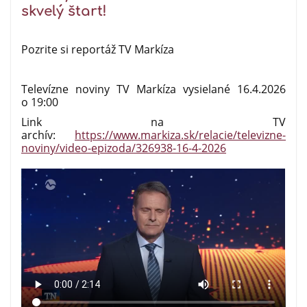
skvelý štart!
Pozrite si reportáž TV Markíza
Televízne noviny TV Markíza vysielané 16.4.2026
o 19:00
Link na TV
archív:
https://www.markiza.sk/relacie/televizne-
noviny/video-epizoda/326938-16-4-2026