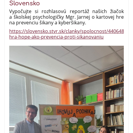
Slovensko
Vypočujte si rozhlasovú reportáž našich žiačok
a školskej psychologičky Mgr. Jarnej o kartovej hre
na prevenciu šikany a kyberšikany.
https://slovensko.stvr.sk/clanky/spolocnost/440648/kar
hra-hope-ako-prevencia-proti-sikanovaniu