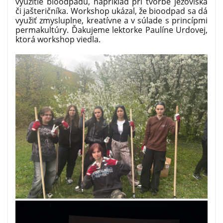
využitie bioodpadu, napríklad pri tvorbe ježoviska
či jašteričníka. Workshop ukázal, že bioodpad sa dá
využiť zmysluplne, kreatívne a v súlade s princípmi
permakultúry. Ďakujeme lektorke Paulíne Urdovej,
ktorá workshop viedla.