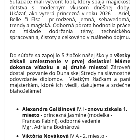
Súťažiace mali vytvoriť look, ktorý spája magickosť
detstva s moderným vkusom dnešnej doby.
Ukázať, ako vyzerá princezná v roku 2026 - Ariel,
Belle či Elsa - prirodzená, jemná, sebavedomá,
trendy a magická. Odborná porota hodnotila práce
na základe dodržania témy, technického
spracovania, čistoty a celkového vizuálneho dojmu.
Do súťaže sa zapojilo 5 žiačok našej školy a
všetky
získali umiestnenie v prvej desiatke! Máme
dokonca víťazku a aj druhé miesto!
Zároveň
dostali pozvanie do Dunajskej Stredy na slávnostné
odovzdanie diplomov. Všetkým žiačkam a pani
majsterkám, ktoré ich viedli, ďakujeme a srdečne
blahoželáme!
Alexandra Gališinová
IV.I -
znovu získala 1.
miesto
- princezná Jasmine (modelka -
Frances Fabini), odborné vedenie
Mgr. Adriana Bodnárová
Viktória Nováková
IV.A - 2. miesto -