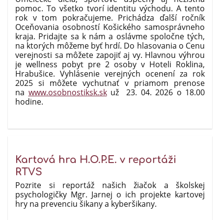
pomoc. To všetko tvorí identitu východu. A tento
rok v tom pokračujeme. Prichádza ďalší ročník
Oceňovania osobností Košického samosprávneho
kraja. Pridajte sa k nám a oslávme spoločne tých,
na ktorých môžeme byť hrdí. Do hlasovania o Cenu
verejnosti sa môžete zapojiť aj vy. Hlavnou výhrou
je wellness pobyt pre 2 osoby v Hoteli Roklina,
Hrabušice. Vyhlásenie verejných ocenení za rok
2025 si môžete vychutnať v priamom prenose
na
www.osobnostiksk.sk
už 23. 04. 2026 o 18.00
hodine.
Kartová hra H.O.P.E. v reportáži
RTVS
Pozrite si reportáž našich žiačok a školskej
psychologičky Mgr. Jarnej o ich projekte kartovej
hry na prevenciu šikany a kyberšikany.