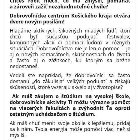
Chceš robiť niečo, čo má zmysel, pomáhať
a zároveň zažiť nezabudnuteľné chvíle?
Dobrovoľnícke centrum Košického kraja otvára
dvere novým posilám!
Hľadáme aktívnych, šikovných mladých ľudí, ktorí
chcú byť súčasťou podujatí, festivalov,
komunitných akcií či pomoci ľuďom v rôznych
situáciách. Dobrovoľníctvo nie je len o pomoci – je
aj o nových kamarátoch, skúsenostiach do života
a často aj o zážitkoch, ku ktorým sa bežne
nedostaneš.
Vedeli ste napríklad, že dobrovoľníci sa často
dostanú „do zákulisia“ veľkých podujatí a získajú
skúsenosti, ktoré vyzerajú skvelo aj v životopise?
Ak máš záujem o štúdium na vysokej škole,
dobrovoľnícke aktivity Ti môžu výrazne pomôcť
na viacerých fakultách a zvýhodniť Ťa oproti
ostatným uchádzačom o štúdium.
Ak máš chuť meniť svoje okolie k lepšiemu, pridaj
sa k nám. Tvoja energia môže pomôcť viac, než si
myslíš.