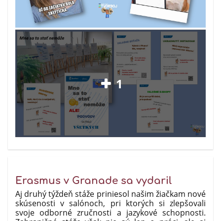
1
Erasmus v Granade sa vydaril
Aj druhý týždeň stáže priniesol našim žiačkam nové
skúsenosti v salónoch, pri ktorých si zlepšovali
svoje odborné zručnosti a jazykové schopnosti.