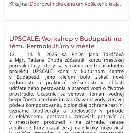
Klikaj na:
Dobrovoľnícke centrum Košického kraja
.
UPSCALE: Workshop v Budapešti na
tému Permakultúra v meste
12. - 14. 5. 2026 sa PhDr. Jana Takáčová
a Mgr. Tatiana Chudá zúčastnili kurzu mestskej
permakultúry, ktorý sa v rámci medzinárodného
projektu UPSCALE konal v kultúrnom centre
v Budapešti. Jeho cieľom bolo získať nové
vedomosti a praktické skúsenosti v oblasti
udržateľného pestovania a starostlivosti o životné
prostredie. Účastníci sa venovali témam vodnej
bezpečnosti a technikám zadržiavania vody, zdravej
pôde a kompostovaniu, biologickej ochrane rastlín,
význame biodiverzity a opeľovačov v prírode
či efektívnemu pestovaniu zdravých potravín aj
v mestskom prostredí - na záhrade, terase
a balkóne. Kurz ukázal, že aj malé kroky môžu viesť