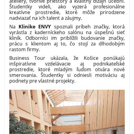
ateliéry, tvorivé priestory a kvalitný dizajn učební.
Študentky videli, ako vyzerá profesionálne
kreatívne prostredie, ktoré môže prirodzene
nadviazať na ich talent a záujmy.
Na
Klinike ENVY
spoznali príbeh značky, ktorá
vyrástla z kaderníckeho salónu na úspešnú sieť
kliník. Odborníci im priblížili budovanie značky,
prácu s klientom aj to, čo stojí za dlhodobým
rastom firmy.
Business Tour ukázala, že Košice ponúkajú
inšpiratívne vzdelávacie aj podnikateľské
prostredie, ktoré mladým ľuďom otvára nové
smerovania. Študentky si odniesli motiváciu aj
podnety pre vlastné projekty.