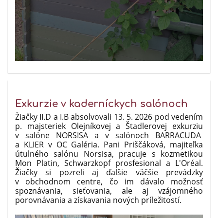
Exkurzie v kaderníckych salónoch
Žiačky II.D a I.B absolvovali 13. 5. 2026 pod vedením
p. majsteriek Olejníkovej a Štadlerovej exkurziu
v salóne NORSISA a v salónoch BARRACUDA
a KLIER v OC Galéria. Pani Priščáková, majiteľka
útulného salónu Norsisa, pracuje s kozmetikou
Mon Platin, Schwarzkopf prosfesional a L'Oréal.
Žiačky si pozreli aj ďalšie väčšie prevádzky
v obchodnom centre, čo im dávalo možnosť
spoznávania, sieťovania, ale aj vzájomného
porovnávania a získavania nových príležitostí.