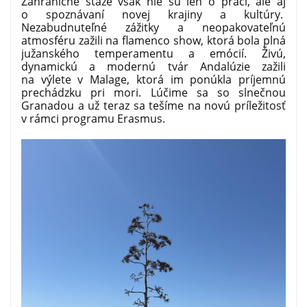
Zahraničné stáže však nie sú len o práci, ale aj
o spoznávaní novej krajiny a kultúry.
Nezabudnuteľné zážitky a neopakovateľnú
atmosféru zažili na flamenco show, ktorá bola plná
južanského temperamentu a emócií. Živú,
dynamickú a modernú tvár Andalúzie zažili
na výlete v Malage, ktorá im ponúkla príjemnú
prechádzku pri mori. Lúčime sa so slnečnou
Granadou a už teraz sa tešíme na novú príležitosť
v rámci programu Erasmus.