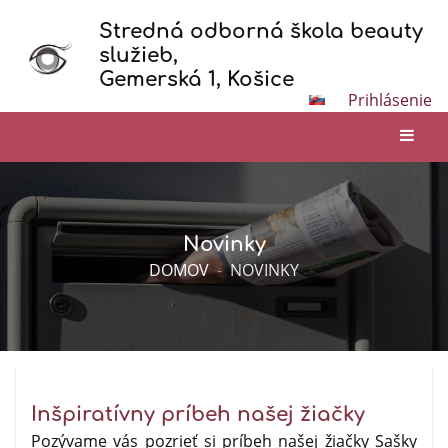
Stredná odborná škola beauty
služieb,
Gemerská 1, Košice
Prihlásenie
Novinky
DOMOV
-
NOVINKY
Inšpiratívny príbeh našej žiačky
Pozývame vás pozrieť si príbeh našej žiačky Sašky