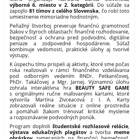
výborné 6. miesto v 2. kategórii
. Do súťaže sa
zapojilo
81 tímov z celého Slovenska
, čo robí toto
umiestnenie mimoriadne hodnotným.
Peňažný štvorboj preveruje finančnú gramotnosť
žiakov v štyroch oblastiach: finančné rozhodovanie,
bezpečnosť a ochrana pred podvodmi, digitálne
peniaze a zodpovedné hospodárenie. Súťaž
kombinuje vedomosti, praktické úlohy aj tvorivé
výstupy.
K úspechu tímu prispeli aj aktivity, ktoré sme počas
roka realizovali v rámci finančného vzdelávania
pod odborným vedením RNDr. Petkaničovej,
PhDr. Takáčovej a Mgr. Jarnej. Významnú úlohu
zohrala interaktívna hra
BEAUTY SAFE GAME
s originálnymi ručne maľovanými kartami, ktoré
vytvorila Martina Zivceacová z I. A. Karty
zobrazovali reálne situácie z online prostredia
a pomáhali žiakom trénovať kritické myslenie
a rozpoznávanie podvodných ponúk.
Program doplnili
študentské rozhlasové relácie
,
výstava edukačných plagátov
a tvorba
meme
obrázkov
zameraných na finančnú bezpečnosť.