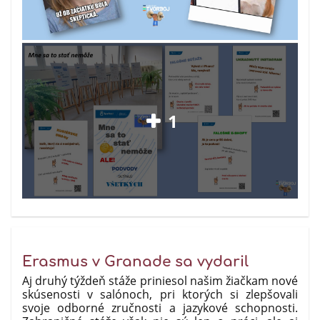
1
Erasmus v Granade sa vydaril
Aj druhý týždeň stáže priniesol našim žiačkam nové
skúsenosti v salónoch, pri ktorých si zlepšovali
svoje odborné zručnosti a jazykové schopnosti.