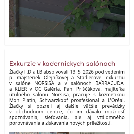
Exkurzie v kaderníckych salónoch
Žiačky II.D a I.B absolvovali 13. 5. 2026 pod vedením
p. majsteriek Olejníkovej a Štadlerovej exkurziu
v salóne NORSISA a v salónoch BARRACUDA
a KLIER v OC Galéria. Pani Priščáková, majiteľka
útulného salónu Norsisa, pracuje s kozmetikou
Mon Platin, Schwarzkopf prosfesional a L'Oréal.
Žiačky si pozreli aj ďalšie väčšie prevádzky
v obchodnom centre, čo im dávalo možnosť
spoznávania, sieťovania, ale aj vzájomného
porovnávania a získavania nových príležitostí.