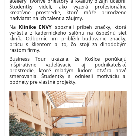
ateliéry, tvorivé priestory a kvalitný dizajn učební.
Študentky videli, ako vyzerá profesionálne
kreatívne prostredie, ktoré môže prirodzene
nadviazať na ich talent a záujmy.
Na
Klinike ENVY
spoznali príbeh značky, ktorá
vyrástla z kaderníckeho salónu na úspešnú sieť
kliník. Odborníci im priblížili budovanie značky,
prácu s klientom aj to, čo stojí za dlhodobým
rastom firmy.
Business Tour ukázala, že Košice ponúkajú
inšpiratívne vzdelávacie aj podnikateľské
prostredie, ktoré mladým ľuďom otvára nové
smerovania. Študentky si odniesli motiváciu aj
podnety pre vlastné projekty.