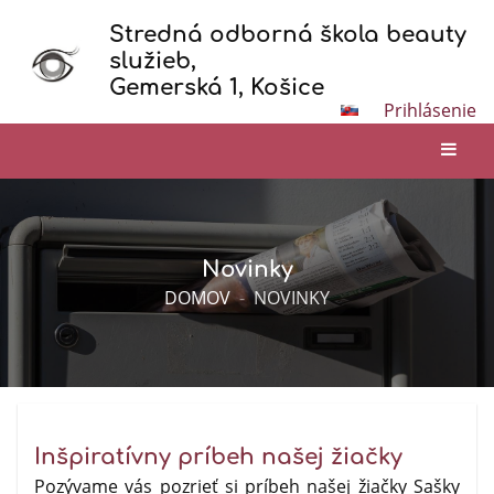
Stredná odborná škola beauty
služieb,
Gemerská 1, Košice
Prihlásenie
Novinky
DOMOV
-
NOVINKY
Inšpiratívny príbeh našej žiačky
Pozývame vás pozrieť si príbeh našej žiačky Sašky