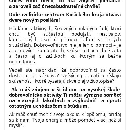
Chceš robiť niečo, čo má zmysel, pomáhať
a zároveň zažiť nezabudnuteľné chvíle?
Dobrovoľnícke centrum Košického kraja otvára
dvere novým posilám!
Hľadáme aktívnych, šikovných mladých ľudí, ktorí
chcú byť súčasťou podujatí, festivalov,
komunitných akcií či pomoci ľuďom v rôznych
situáciách. Dobrovoľníctvo nie je len o pomoci – je
aj o nových kamarátoch, skúsenostiach do života
a často aj o zážitkoch, ku ktorým sa bežne
nedostaneš.
Vedeli ste napríklad, že dobrovoľníci sa často
dostanú „do zákulisia“ veľkých podujatí a získajú
skúsenosti, ktoré vyzerajú skvelo aj v životopise?
Ak máš záujem o štúdium na vysokej škole,
dobrovoľnícke aktivity Ti môžu výrazne pomôcť
na viacerých fakultách a zvýhodniť Ťa oproti
ostatným uchádzačom o štúdium.
Ak máš chuť meniť svoje okolie k lepšiemu, pridaj
sa k nám. Tvoja energia môže pomôcť viac, než si
myslíš.