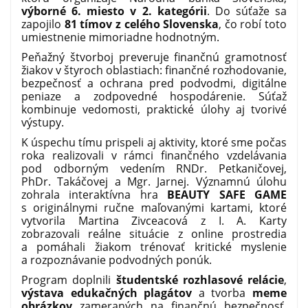
výborné 6. miesto v 2. kategórii
. Do súťaže sa
zapojilo
81 tímov z celého Slovenska
, čo robí toto
umiestnenie mimoriadne hodnotným.
Peňažný štvorboj preveruje finančnú gramotnosť
žiakov v štyroch oblastiach: finančné rozhodovanie,
bezpečnosť a ochrana pred podvodmi, digitálne
peniaze a zodpovedné hospodárenie. Súťaž
kombinuje vedomosti, praktické úlohy aj tvorivé
výstupy.
K úspechu tímu prispeli aj aktivity, ktoré sme počas
roka realizovali v rámci finančného vzdelávania
pod odborným vedením RNDr. Petkaničovej,
PhDr. Takáčovej a Mgr. Jarnej. Významnú úlohu
zohrala interaktívna hra
BEAUTY SAFE GAME
s originálnymi ručne maľovanými kartami, ktoré
vytvorila Martina Zivceacová z I. A. Karty
zobrazovali reálne situácie z online prostredia
a pomáhali žiakom trénovať kritické myslenie
a rozpoznávanie podvodných ponúk.
Program doplnili
študentské rozhlasové relácie
,
výstava edukačných plagátov
a tvorba
meme
obrázkov
zameraných na finančnú bezpečnosť.