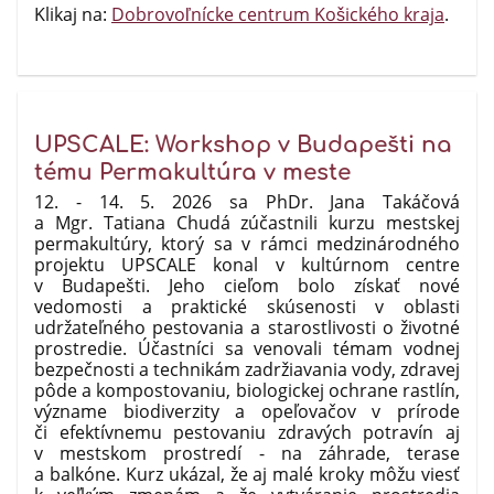
Klikaj na:
Dobrovoľnícke centrum Košického kraja
.
UPSCALE: Workshop v Budapešti na
tému Permakultúra v meste
12. - 14. 5. 2026 sa PhDr. Jana Takáčová
a Mgr. Tatiana Chudá zúčastnili kurzu mestskej
permakultúry, ktorý sa v rámci medzinárodného
projektu UPSCALE konal v kultúrnom centre
v Budapešti. Jeho cieľom bolo získať nové
vedomosti a praktické skúsenosti v oblasti
udržateľného pestovania a starostlivosti o životné
prostredie. Účastníci sa venovali témam vodnej
bezpečnosti a technikám zadržiavania vody, zdravej
pôde a kompostovaniu, biologickej ochrane rastlín,
význame biodiverzity a opeľovačov v prírode
či efektívnemu pestovaniu zdravých potravín aj
v mestskom prostredí - na záhrade, terase
a balkóne. Kurz ukázal, že aj malé kroky môžu viesť