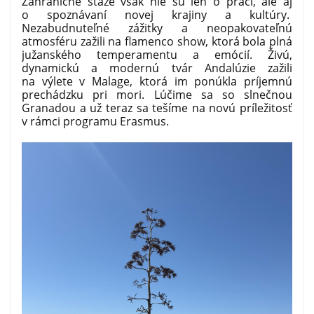
Zahraničné stáže však nie sú len o práci, ale aj
o spoznávaní novej krajiny a kultúry.
Nezabudnuteľné zážitky a neopakovateľnú
atmosféru zažili na flamenco show, ktorá bola plná
južanského temperamentu a emócií. Živú,
dynamickú a modernú tvár Andalúzie zažili
na výlete v Malage, ktorá im ponúkla príjemnú
prechádzku pri mori. Lúčime sa so slnečnou
Granadou a už teraz sa tešíme na novú príležitosť
v rámci programu Erasmus.