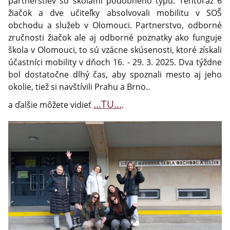
partnerstiev so školami podobného typu. Tentoraz 6
žiačok a dve učiteľky absolvovali mobilitu v SOŠ
obchodu a služeb v Olomouci. Partnerstvo, odborné
zručnosti žiačok ale aj odborné poznatky ako funguje
škola v Olomouci, to sú vzácne skúsenosti, ktoré získali
účastníci mobility v dňoch 16. - 29. 3. 2025. Dva týždne
bol dostatočne dlhý čas, aby spoznali mesto aj jeho
okolie, tiež si navštívili Prahu a Brno..
...TU...
a ďalšie môžete vidieť
.