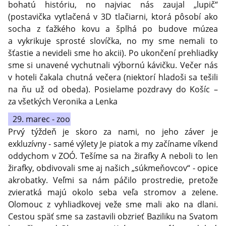
bohatú históriu, no najviac nás zaujal „lupič“
(postavička vytlačená v 3D tlačiarni, ktorá pôsobí ako
socha z ťažkého kovu a šplhá po budove múzea
a vykrikuje sprosté slovíčka, no my sme nemali to
šťastie a nevideli sme ho akcii). Po ukončení prehliadky
sme si unavené vychutnali výbornú kávičku. Večer nás
v hoteli čakala chutná večera (niektorí hladoši sa tešili
na ňu už od obeda). Posielame pozdravy do Košíc –
za všetkých Veronika a Lenka
29. marec - zoo
Prvý týždeň je skoro za nami, no jeho záver je
exkluzívny - samé výlety Je piatok a my začíname víkend
oddychom v ZOÓ. Tešíme sa na žirafky A neboli to len
žirafky, obdivovali sme aj našich „súkmeňovcov“ - opice
akrobatky. Veľmi sa nám páčilo prostredie, pretože
zvieratká majú okolo seba veľa stromov a zelene.
Olomouc z vyhliadkovej veže sme mali ako na dlani.
Cestou späť sme sa zastavili obzrieť Baziliku na Svatom