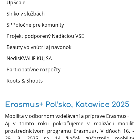
UpScale
Slnko v službách
SPPoločne pre komunity
Projekt podporený Nadáciou VSE
Beauty vo vnútri aj navonok
NedisKVALIFIKUJ SA
Participatívne rozpočty
Roots & Shoots
Erasmus+ Poľsko, Katowice 2025
Mobilita v odbornom vzdelávaní a príprave Erasmus+
Aj v tomto roku pokračujeme v realizácii mobilít
prostredníctvom programu Erasmus+. V dňoch 16. -
29. 3. 2025 sa 14 žiačok zúčastnilo mobility