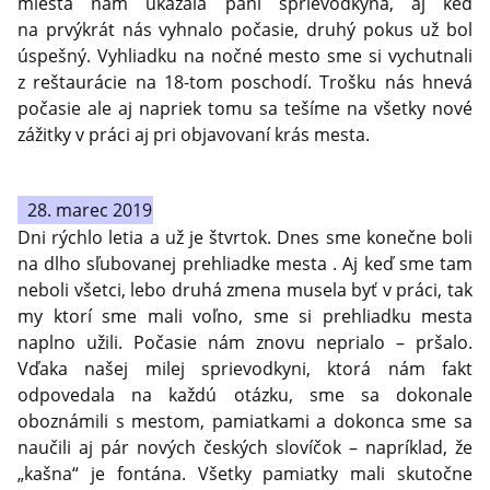
miesta nám ukázala pani sprievodkyňa, aj keď
na prvýkrát nás vyhnalo počasie, druhý pokus už bol
úspešný. Vyhliadku na nočné mesto sme si vychutnali
z reštaurácie na 18-tom poschodí. Trošku nás hnevá
počasie ale aj napriek tomu sa tešíme na všetky nové
zážitky v práci aj pri objavovaní krás mesta.
28. marec 2019
Dni rýchlo letia a už je štvrtok. Dnes sme konečne boli
na dlho sľubovanej prehliadke mesta . Aj keď sme tam
neboli všetci, lebo druhá zmena musela byť v práci, tak
my ktorí sme mali voľno, sme si prehliadku mesta
naplno užili. Počasie nám znovu neprialo – pršalo.
Vďaka našej milej sprievodkyni, ktorá nám fakt
odpovedala na každú otázku, sme sa dokonale
oboznámili s mestom, pamiatkami a dokonca sme sa
naučili aj pár nových českých slovíčok – napríklad, že
„kašna“ je fontána. Všetky pamiatky mali skutočne