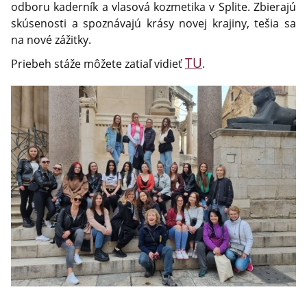
odboru kaderník a vlasová kozmetika v Splite. Zbierajú
skúsenosti a spoznávajú krásy novej krajiny, tešia sa
na nové zážitky.
TU
Priebeh stáže môžete zatiaľ vidieť
.