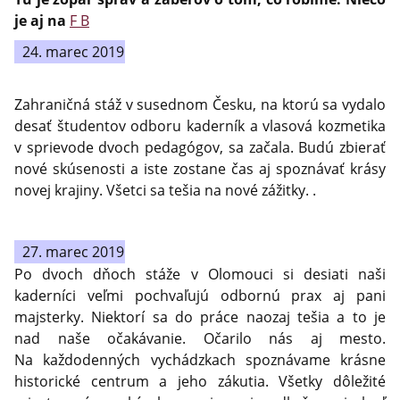
je aj na
F B
24. marec 2019
Zahraničná stáž v susednom Česku, na ktorú sa vydalo
desať študentov odboru kaderník a vlasová kozmetika
v sprievode dvoch pedagógov, sa začala. Budú zbierať
nové skúsenosti a iste zostane čas aj spoznávať krásy
novej krajiny. Všetci sa tešia na nové zážitky. .
27. marec 2019
Po dvoch dňoch stáže v Olomouci si desiati naši
kaderníci veľmi pochvaľujú odbornú prax aj pani
majsterky. Niektorí sa do práce naozaj tešia a to je
nad naše očakávanie. Očarilo nás aj mesto.
Na každodenných vychádzkach spoznávame krásne
historické centrum a jeho zákutia. Všetky dôležité