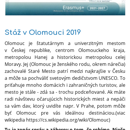
Stáž v Olomouci 2019
Olomouc je štatutárnym a univerzitným mestom
v Českej republike, centrom Olomouckeho kraja,
metropolou Hanej a historickou metropolou celej
Moravy. Jej (Olomouc je ženského rodu, okrem nárečia)
zachovalé Staré Mesto patrí medzi najkrajšie v Česku
a môže sa pochváliť svetovým dedičstvom UNESCO. To
priťahuje mnoho domácich i zahraničných turistov, ale
mesto je stále - zdá sa - trochu podceňované. Ak máte
radi návštevu očarujúcich historických miest a nepáči
sa vám dav, ktorý uvidíte napr. V Prahe, potom môže
byť Olomouc pre vás ideálnou destináciou.(viac
wikipedia https://cs.wikipedia.org/wiki/Olomouc)
Tu je zopár správ a záberov o tom, čo robíme. Niečo