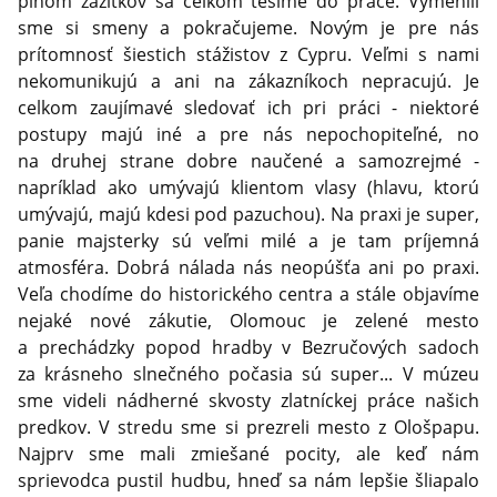
plnom zážitkov sa celkom tešíme do práce. Vymenili
sme si smeny a pokračujeme. Novým je pre nás
prítomnosť šiestich stážistov z Cypru. Veľmi s nami
nekomunikujú a ani na zákazníkoch nepracujú. Je
celkom zaujímavé sledovať ich pri práci - niektoré
postupy majú iné a pre nás nepochopiteľné, no
na druhej strane dobre naučené a samozrejmé -
napríklad ako umývajú klientom vlasy (hlavu, ktorú
umývajú, majú kdesi pod pazuchou). Na praxi je super,
panie majsterky sú veľmi milé a je tam príjemná
atmosféra. Dobrá nálada nás neopúšťa ani po praxi.
Veľa chodíme do historického centra a stále objavíme
nejaké nové zákutie, Olomouc je zelené mesto
a prechádzky popod hradby v Bezručových sadoch
za krásneho slnečného počasia sú super... V múzeu
sme videli nádherné skvosty zlatníckej práce našich
predkov. V stredu sme si prezreli mesto z Ološpapu.
Najprv sme mali zmiešané pocity, ale keď nám
sprievodca pustil hudbu, hneď sa nám lepšie šliapalo