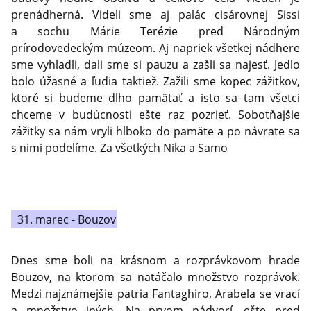
prenádherná. Videli sme aj palác cisárovnej Sissi
a sochu Márie Terézie pred Národným
prírodovedeckým múzeom. Aj napriek všetkej nádhere
sme vyhladli, dali sme si pauzu a zašli sa najesť. Jedlo
bolo úžasné a ľudia taktiež. Zažili sme kopec zážitkov,
ktoré si budeme dlho pamätať a isto sa tam všetci
chceme v budúcnosti ešte raz pozrieť. Sobotňajšie
zážitky sa nám vryli hlboko do pamäte a po návrate sa
s nimi podelíme. Za všetkých Nika a Samo
31. marec - Bouzov
Dnes sme boli na krásnom a rozprávkovom hrade
Bouzov, na ktorom sa natáčalo množstvo rozprávok.
Medzi najznámejšie patria Fantaghiro, Arabela se vrací
a množstvo iných. Na prvom nádvorí, ešte pred