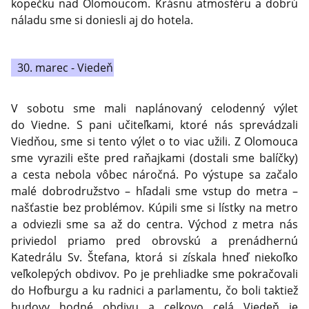
kopečku nad Olomoucom. Krásnu atmosféru a dobrú
náladu sme si doniesli aj do hotela.
30. marec - Viedeň
V sobotu sme mali naplánovaný celodenný výlet
do Viedne. S pani učiteľkami, ktoré nás sprevádzali
Viedňou, sme si tento výlet o to viac užili. Z Olomouca
sme vyrazili ešte pred raňajkami (dostali sme balíčky)
a cesta nebola vôbec náročná. Po výstupe sa začalo
malé dobrodružstvo – hľadali sme vstup do metra –
našťastie bez problémov. Kúpili sme si lístky na metro
a odviezli sme sa až do centra. Východ z metra nás
priviedol priamo pred obrovskú a prenádhernú
Katedrálu Sv. Štefana, ktorá si získala hneď niekoľko
veľkolepých obdivov. Po je prehliadke sme pokračovali
do Hofburgu a ku radnici a parlamentu, čo boli taktiež
budovy hodné obdivu a celkovo celá Viedeň je