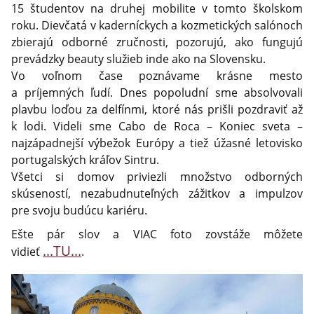
15 študentov na druhej mobilite v tomto školskom
roku. Dievčatá v kaderníckych a kozmetických salónoch
zbierajú odborné zručnosti, pozorujú, ako fungujú
prevádzky beauty služieb inde ako na Slovensku.
Vo voľnom čase poznávame krásne mesto
a príjemných ľudí. Dnes popoludní sme absolvovali
plavbu loďou za delfínmi, ktoré nás prišli pozdraviť až
k lodi. Videli sme Cabo de Roca – Koniec sveta –
najzápadnejší výbežok Európy a tiež úžasné letovisko
portugalských kráľov Sintru.
Všetci si domov priviezli množstvo odborných
skúseností, nezabudnuteľných zážitkov a impulzov
pre svoju budúcu kariéru.
Ešte pár slov a VIAC foto zovstáže môžete
...TU...
vidieť
.