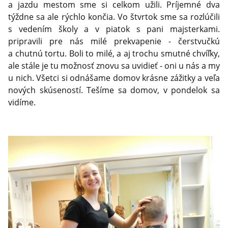
a jazdu mestom sme si celkom užili. Príjemné dva
týždne sa ale rýchlo končia. Vo štvrtok sme sa rozlúčili
s vedením školy a v piatok s pani majsterkami.
pripravili pre nás milé prekvapenie - čerstvučkú
a chutnú tortu. Boli to milé, a aj trochu smutné chvíľky,
ale stále je tu možnosť znovu sa uvidieť - oni u nás a my
u nich. Všetci si odnášame domov krásne zážitky a veľa
nových skúseností. Tešíme sa domov, v pondelok sa
vidíme.