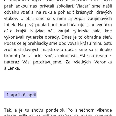
prehliadkou nás privítali sokoliari. Viacerí sme našli
odvahu vziať si na ruku a pohladiť krásnych, dravých
vtákov. Urobili sme si s nimi aj zopár zaujímavých
fotiek. Na prvý pohľad bol hrad očarujúci, no zvnútra
ešte krajší. Najviac nás zaujal rytierska sála, kde
vykonávali rytierske obrady. Dnes je to obradná sieň.
Počas celej prehliadky sme obdivovali krásu minulosti,
zručnosť dávnych majstrov a občas sme sa cítili ako
hradní páni a princezné z minulosti. Ešte sa ozveme,
nateraz Vás pozdravujeme. Za všetkých Veronika
a Lenka.
1. apríl - 6. apríl
Tak, a je tu znovu pondelok. Po slnečnom víkende